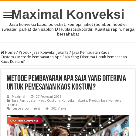
Maximal Konveksi
Jasa konveksi kaos, poloshirt, kemeja, jaket (bomber, hoodie,
sweater, parka) dan sablon DTF/plastisol/bordir. Kualitas rapih, harga
bersahabat
Home
/
Produk Jasa Konveksi Jakarta
/
Jasa Pembuatan Kaos
Custom
/
Metode Pembayaran Apa Saja Yang Diterima Untuk Pemesanan
Kaos Kostum?
Metode Pembayaran Apa Saja Yang Diterima
Untuk Pemesanan Kaos Kostum?
Maximal
27 Februari 2025
Jasa Pembuatan Kaos Custom
,
Konveksi Jakarta
,
Produk Jasa Konveksi
Jakarta
Leave a comment
302 Views