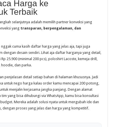
aca Harga ke
k Terbaik
ngkah selanjutnya adalah memilih partner konveksi yang
konveksi yang
transparan, berpengalaman, dan
 nggak cuma kasih daftar harga yang jelas aja, tapi juga
ngan desain sendiri. Lihat aja daftar harganya yang detail,
p 25.900 (minimal 200 pcs), poloshirt Lacoste, kemeja drill,
 hoodie, dan parka.
n penjelasan detail setiap bahan di halaman khususnya. Jadi
ka untuk nego harga kalau order kamu mencapai 200 potong,
 untuk menjalin kerjasama jangka panjang. Dengan alamat
n tim yang bisa dihubungi via WhatsApp, kamu bisa konsultasi
budget. Mereka adalah solusi nyata untuk mengubah ide dan
, dengan proses yang jelas dan harga yang kompetitif.