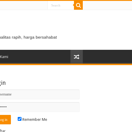
ualitas rapih, harga bersahabat
 Kami
gin
Remember Me
ftar