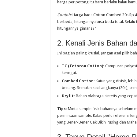
harga per potong itu baru berlaku kalau ka
Contoh:
Harga kaos Cotton Combed 30s Rp 48
berbeda, hitungannya bisa beda total. Selalu
hitungannya gimana?"
2. Kenali Jenis Bahan 
Ini bagian paling krusial. Jangan asal pilih 
TC (Tetoron Cotton):
Campuran polyeste
keringat.
Combed Cotton:
Katun yang disisir, leb
benang. Semakin kecil angkanya (20s), sem
Dryfit:
Bahan olahraga sintetis yang cepat
Tips:
Minta sample fisik bahannya sebelum m
permintaan sample. Kalau perlu referensi len
yang Bener-Bener Gak Bikin Pusing dan Maha
3. Tanya Detail "Harga 