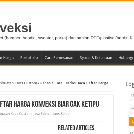
veksi
ket (bomber, hoodie, sweater, parka) dan sablon DTF/plastisol/bordir. K
ar Harga
Portofolio
Cara Pemesanan
Syarat & Ketentuan
Hubungi
mbuatan Kaos Custom
/
Rahasia Cara Cerdas Baca Daftar Harga
Lo
ftar Harga Konveksi Biar Gak Ketipu
buatan Kaos Custom
,
Jasa Sablon Kaos Satuan
Related Articles
Da