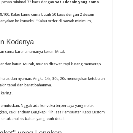
mu pesan minimal 72 kaos dengan
satu desain yang sama
.
.100. Kalau kamu cuma butuh 50 kaos dengan 2 desain
 tanyakan ke konveksi: "Kalau order di bawah minimum,
dan Kodenya
bahan cuma karena namanya keren. Misal:
r dan katun. Murah, mudah dirawat, tapi kurang menyerap
ih halus dan nyaman. Angka 24s, 30s, 20s menunjukan ketebalan
akin tebal dan berat bahannya.
 kering.
emutuskan. Nggak ada konveksi terpercaya yang nolak
gkap, cek
Panduan Lengkap Pilih Jasa Pembuatan Kaos Custom
l
untuk analisis bahan yang lebih detail.
Paket" yang Lengkap