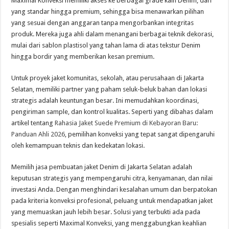
Maximal Konveksi memiliki akses ke berbagai grade kain Denim, dari
yang standar hingga premium, sehingga bisa menawarkan pilihan
yang sesuai dengan anggaran tanpa mengorbankan integritas
produk. Mereka juga ahli dalam menangani berbagai teknik dekorasi,
mulai dari sablon plastisol yang tahan lama di atas tekstur Denim
hingga bordir yang memberikan kesan premium.
Untuk proyek jaket komunitas, sekolah, atau perusahaan di Jakarta
Selatan, memiliki partner yang paham seluk-beluk bahan dan lokasi
strategis adalah keuntungan besar. Ini memudahkan koordinasi,
pengiriman sample, dan kontrol kualitas. Seperti yang dibahas dalam
artikel tentang
Rahasia Jaket Suede Premium di Kebayoran Baru:
Panduan Ahli 2026
, pemilihan konveksi yang tepat sangat dipengaruhi
oleh kemampuan teknis dan kedekatan lokasi.
Memilih jasa pembuatan jaket Denim di Jakarta Selatan adalah
keputusan strategis yang mempengaruhi citra, kenyamanan, dan nilai
investasi Anda. Dengan menghindari kesalahan umum dan berpatokan
pada kriteria konveksi profesional, peluang untuk mendapatkan jaket
yang memuaskan jauh lebih besar. Solusi yang terbukti ada pada
spesialis seperti Maximal Konveksi, yang menggabungkan keahlian