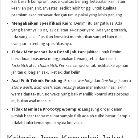
kali berarti kompromi pada kualitas benang, ketebalan kain, atau
keahlian penjahit. Investasi sedikit lebih tinggi untuk kualitas
premium akan terbayar dengan umur pakai yang lebih panjang.
Mengabaikan Spesifikasi Kain
: "Denim" itu sangat luas. Ada
yang beratnya 10 oz, 12 oz, atau 14 oz per yard. Ada yang stretch,
ada yang kaku. Pastikan konveksi memberikan sampel kain dan
transparan tentang spesifikasinya.
Tidak Memperhatikan Detail Jahitan
: Jahitan untuk Denim
harus kuat, biasanya menggunakan benang tebal dan teknik
lockstitch
atau
chainstitch
. Periksa sampel untuk melihat kerapihan
jahitan di bagian saku, ketiak, dan kelim.
Asal Pilih Teknik Finishing
: Proses
washing
dan
finishing
(seperti
stone wash
,
acid wash
, atau
rinsing
) akan menentukan hasil akhir
warna dan tekstur. Konveksi yang baik memiliki kontrol atas proses
ini, bukan asal mencuci.
Tidak Meminta Prototype/Sample
: Langsung order dalam
jumlah besar tanpa melihat sample fisik adalah risiko besar. Sample
adalah bukti kemampuan nyata konveksi.