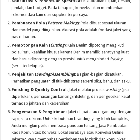
Konsultasi & Penentuan Spesifikasi
: Diskusikan tujuan, desain,
jumlah, dan budget. Pada tahap ini, konveksi akan memberikan
rekomendasi kain dari supplier terpercaya.
Pembuatan Pola (
Pattern Making
)
: Pola dibuat sesuai ukuran
dan model yang diinginkan. Akurasi pola adalah fondasi jaket yang
pas di badan.
Pemotongan Kain (
Cutting
)
: Kain Denim dipotong mengikuti
pola. Perlu keahlian khusus karena Denim memiliki serat yang kuat
dan harus dipotong dengan presisi untuk menghindari
fraying
(serat terkelupas).
Penjahitan (
Sewing/Assembling
)
: Bagian-bagian disatukan.
Perhatikan penguatan di titik-titik stres seperti siku, bahu, dan saku.
Finishing & Quality Control
: Jaket melalui proses
washing
(jika
diperlukan), pemasangan kancing/ritsleting, dan pengecekan ketat
terhadap jahitan dan kebersihan.
Pengemasan & Pengiriman
: Jaket dilipat atau digantung dengan
rapi, siap dikirim. Untuk kebutuhan branding yang lebih kompleks,
Anda mungkin perlu membaca panduan tentang
Jasa Pembuatan
Kaos Komunitas: Konveksi Lokal Surabaya atau Konveksi Online
Jakarta?
, yang membahas pertimbangan logistik dan komunikasi