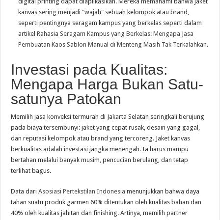
digital printing dapat diaplikasikan. Mereka memahami bahwa jaket
kanvas sering menjadi "wajah" sebuah kelompok atau brand,
seperti pentingnya seragam kampus yang berkelas seperti dalam
artikel
Rahasia Seragam Kampus yang Berkelas: Mengapa Jasa
Pembuatan Kaos Sablon Manual di Menteng Masih Tak Terkalahkan
.
Investasi pada Kualitas:
Mengapa Harga Bukan Satu-
satunya Patokan
Memilih jasa konveksi termurah di Jakarta Selatan seringkali berujung
pada biaya tersembunyi: jaket yang cepat rusak, desain yang gagal,
dan reputasi kelompok atau brand yang tercoreng. Jaket kanvas
berkualitas adalah investasi jangka menengah. Ia harus mampu
bertahan melalui banyak musim, pencucian berulang, dan tetap
terlihat bagus.
Data dari
Asosiasi Pertekstilan Indonesia
menunjukkan bahwa daya
tahan suatu produk garmen 60% ditentukan oleh kualitas bahan dan
40% oleh kualitas jahitan dan finishing. Artinya, memilih partner