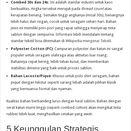
Combed 30s dan 24s
: Ini adalah standar industri untuk kaos
berkualitas. Angka tersebut merujuk pada
thread count
atau
kerapatan benang. Semakin tinggi angkanya (misal 30s), benangnya
lebih halus dan ringan, cocok untuk seragam sehari-hari. Bahan
jenis ini memiliki pori-pori yang rapat sehingga menyerap tinta
sablon dengan sempurna. Informasi lebih mendalam tentang
standar tekstil bisa ditemukan di
Wikipedia mengenai Tekstil
.
Polyester Cotton (PC)
: Campuran polyester dan katun ini sangat
populer untuk seragam olahraga atau aktivitas luar ruang.
Bahannya cepat kering, lebih tahan kusut, dan memberikan
stabilitas dimensi yang baik untuk proses sablon.
Bahan Lacoste/Piqué
: Khusus untuk polo shirt seragam, bahan
piqué dengan tekstur seperti sarang lebah adalah pilihan klasik
yang bernuansa formal dan nyaman.
Kualitas bahan berbanding lurus dengan hasil sablon. Bahan dengan
serat katun murni tinggi (seperti combed cotton) akan mengikat tinta
rubber lebih kuat, menghasilkan cetakan yang awet.
5 Keunggulan Strategis