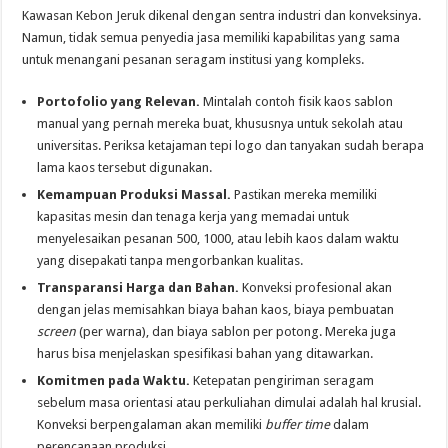
Kawasan Kebon Jeruk dikenal dengan sentra industri dan konveksinya.
Namun, tidak semua penyedia jasa memiliki kapabilitas yang sama
untuk menangani pesanan seragam institusi yang kompleks.
Portofolio yang Relevan.
Mintalah contoh fisik kaos sablon
manual yang pernah mereka buat, khususnya untuk sekolah atau
universitas. Periksa ketajaman tepi logo dan tanyakan sudah berapa
lama kaos tersebut digunakan.
Kemampuan Produksi Massal.
Pastikan mereka memiliki
kapasitas mesin dan tenaga kerja yang memadai untuk
menyelesaikan pesanan 500, 1000, atau lebih kaos dalam waktu
yang disepakati tanpa mengorbankan kualitas.
Transparansi Harga dan Bahan.
Konveksi profesional akan
dengan jelas memisahkan biaya bahan kaos, biaya pembuatan
screen
(per warna), dan biaya sablon per potong. Mereka juga
harus bisa menjelaskan spesifikasi bahan yang ditawarkan.
Komitmen pada Waktu.
Ketepatan pengiriman seragam
sebelum masa orientasi atau perkuliahan dimulai adalah hal krusial.
Konveksi berpengalaman akan memiliki
buffer time
dalam
perencanaan produksi.