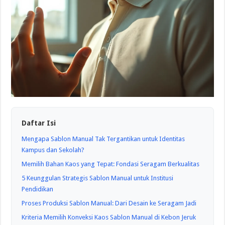
Daftar Isi
Mengapa Sablon Manual Tak Tergantikan untuk Identitas
Kampus dan Sekolah?
Memilih Bahan Kaos yang Tepat: Fondasi Seragam Berkualitas
5 Keunggulan Strategis Sablon Manual untuk Institusi
Pendidikan
Proses Produksi Sablon Manual: Dari Desain ke Seragam Jadi
Kriteria Memilih Konveksi Kaos Sablon Manual di Kebon Jeruk