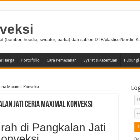
veksi
ket (bomber, hoodie, sweater, parka) dan sablon DTF/plastisol/bordir. K
ar Harga
Portofolio
Cara Pemesanan
Syarat & Ketentuan
Hubungi
eria Maximal Konveksi
Lo
lan Jati Ceria Maximal Konveksi
ah di Pangkalan Jati
Konveksi
Da