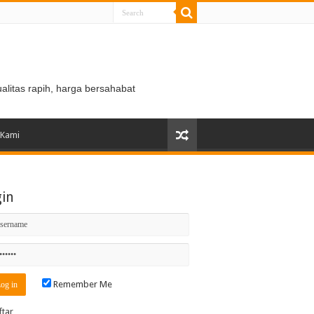
ualitas rapih, harga bersahabat
 Kami
gin
Remember Me
ftar