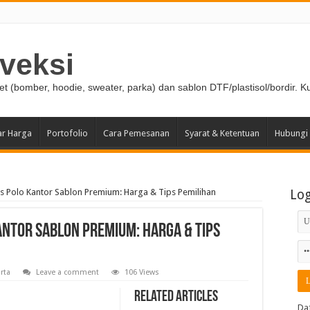
veksi
ket (bomber, hoodie, sweater, parka) dan sablon DTF/plastisol/bordir. K
ar Harga
Portofolio
Cara Pemesanan
Syarat & Ketentuan
Hubungi
 Polo Kantor Sablon Premium: Harga & Tips Pemilihan
Lo
ntor Sablon Premium: Harga & Tips
rta
Leave a comment
106 Views
Related Articles
Da