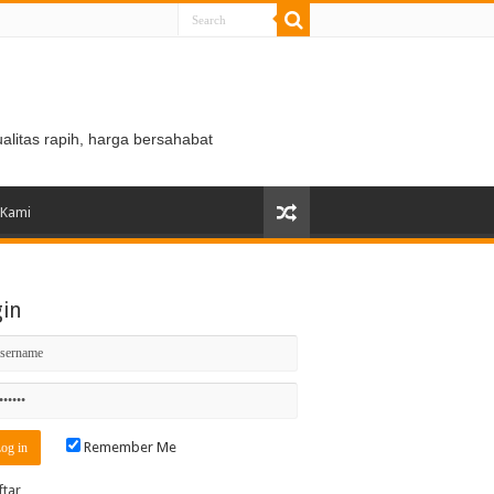
ualitas rapih, harga bersahabat
 Kami
gin
Remember Me
ftar