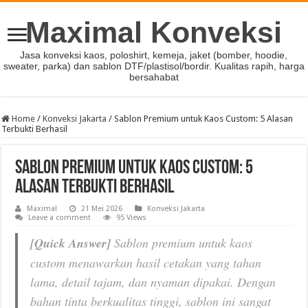
Maximal Konveksi
Jasa konveksi kaos, poloshirt, kemeja, jaket (bomber, hoodie,
sweater, parka) dan sablon DTF/plastisol/bordir. Kualitas rapih, harga
bersahabat
Home
/
Konveksi Jakarta
/
Sablon Premium untuk Kaos Custom: 5 Alasan
Terbukti Berhasil
Sablon Premium untuk Kaos Custom: 5
Alasan Terbukti Berhasil
Maximal
21 Mei 2026
Konveksi Jakarta
Leave a comment
95 Views
[Quick Answer]
Sablon premium untuk kaos
custom menawarkan hasil cetakan yang tahan
lama, detail tajam, dan nyaman dipakai. Dengan
bahan tinta berkualitas tinggi, sablon ini sangat