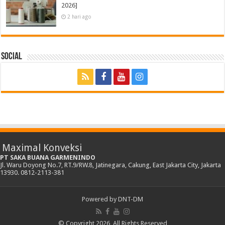
2026]
2 hari ago
Social
Maximal Konveksi
PT SAKA BUANA GARMENINDO
Jl. Waru Doyong No.7, RT.9/RW.8, Jatinegara, Cakung, East Jakarta City, Jakarta
13930. 0812-2113-381
Powered by
DNT-DM
© Copyright 2026, All Rights Reserved