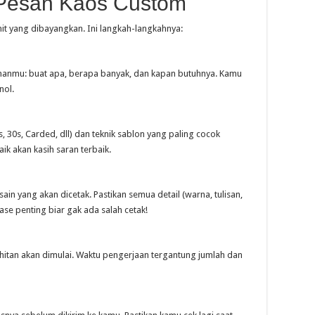
Pesan Kaos Custom
it yang dibayangkan. Ini langkah-langkahnya:
uhanmu: buat apa, berapa banyak, dan kapan butuhnya. Kamu
nol.
 30s, Carded, dll) dan teknik sablon yang paling cocok
k akan kasih saran terbaik.
sain yang akan dicetak. Pastikan semua detail (warna, tulisan,
fase penting biar gak ada salah cetak!
ahitan akan dimulai. Waktu pengerjaan tergantung jumlah dan