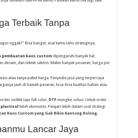
asnya sebelum dikirim ke kamu. Pastikan kamu cek lagi saat
ga Terbaik Tanpa
bagus nggak?" Bisa banget, asal kamu tahu strateginya.
a pembuatan kaos custom
dipengaruhi banyak hal:
tas desain, dan teknik sablon. Makin banyak pesanan, harga per
siasi atau tanya paket harga. Penyedia jasa yang terpercaya
arganya jauh di bawah pasaran, bisa-bisa kualitas bahan atau
 order sedikit tapi full color,
DTF
mungkin solusi. Untuk order
 plastisol
lebih ekonomis. Pelajari lebih dalam soal strategi
atan Kaos Custom yang Gak Bikin Kantong Bolong
.
ananmu Lancar Jaya