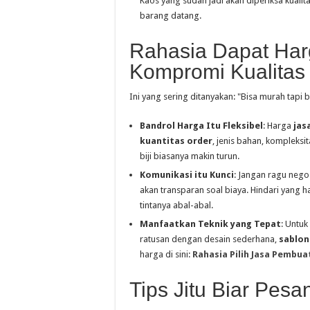
Kaos yang sudah jadi akan diperiksa kualit
barang datang.
Rahasia Dapat Har
Kompromi Kualitas
Ini yang sering ditanyakan: "Bisa murah tapi 
Bandrol Harga Itu Fleksibel
: Harga
jas
kuantitas order
, jenis bahan, kompleksi
biji biasanya makin turun.
Komunikasi itu Kunci
: Jangan ragu nego
akan transparan soal biaya. Hindari yang h
tintanya abal-abal.
Manfaatkan Teknik yang Tepat
: Untuk
ratusan dengan desain sederhana,
sablon
harga di sini:
Rahasia Pilih Jasa Pembu
Tips Jitu Biar Pes