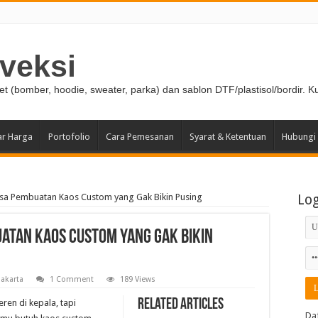
veksi
ket (bomber, hoodie, sweater, parka) dan sablon DTF/plastisol/bordir. K
ar Harga
Portofolio
Cara Pemesanan
Syarat & Ketentuan
Hubungi
sa Pembuatan Kaos Custom yang Gak Bikin Pusing
Lo
atan Kaos Custom yang Gak Bikin
Jakarta
1 Comment
189 Views
Related Articles
ren di kepala, tapi
Da