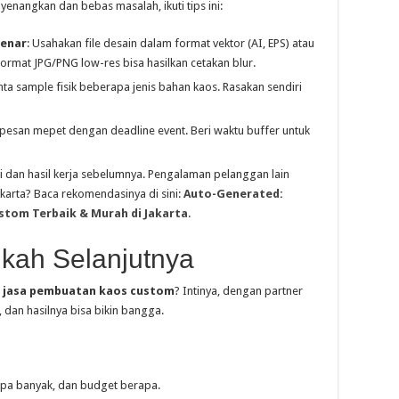
angkan dan bebas masalah, ikuti tips ini:
Benar
: Usahakan file desain dalam format vektor (AI, EPS) atau
Format JPG/PNG low-res bisa hasilkan cetakan blur.
inta sample fisik beberapa jenis bahan kaos. Rasakan sendiri
 pesan mepet dengan deadline event. Beri waktu buffer untuk
ni dan hasil kerja sebelumnya. Pengalaman pelanggan lain
Jakarta? Baca rekomendasinya di sini:
Auto-Generated:
stom Terbaik & Murah di Jakarta
.
kah Selanjutnya
a
jasa pembuatan kaos custom
? Intinya, dengan partner
, dan hasilnya bisa bikin bangga.
apa banyak, dan budget berapa.