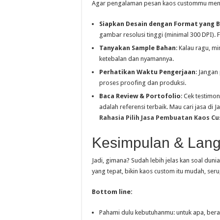
Agar pengalaman pesan kaos custommu menyen
Siapkan Desain dengan Format yang 
gambar resolusi tinggi (minimal 300 DPI). 
Tanyakan Sample Bahan
: Kalau ragu, m
ketebalan dan nyamannya.
Perhatikan Waktu Pengerjaan
: Jangan
proses proofing dan produksi.
Baca Review & Portofolio
: Cek testimo
adalah referensi terbaik. Mau cari jasa di 
Rahasia Pilih Jasa Pembuatan Kaos Cu
Kesimpulan & Lang
Jadi, gimana? Sudah lebih jelas kan soal duni
yang tepat, bikin kaos custom itu mudah, seru
Bottom line:
Pahami dulu kebutuhanmu: untuk apa, ber