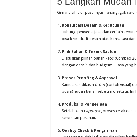
5 Langkah Mudah 
Gimana sih alur pesannya? Tenang, gak serum
Konsultasi Desain & Kebutuhan
Hubungi penyedia jasa dan ceritain kebut
bisa kirim draft desain atau konsultasi dari 
Pilih Bahan & Teknik Sablon
Diskusikan pilihan bahan kaos (Combed 20s,
dengan desain dan budgetmu. Jasa yang bai
Proses Proofing & Approval
Kamu akan dikasih
proof
(contoh visual) de
posisi) sudah benar sebelum disetujui. Ini 
Produksi & Pengerjaan
Setelah kamu
approve
, proses cetak dan j
kerumitan pesanan.
Quality Check & Pengiriman