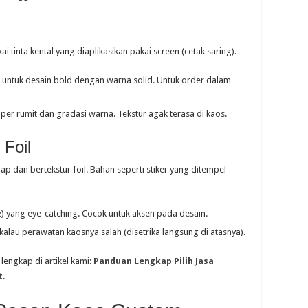
i tinta kental yang diaplikasikan pakai screen (cetak saring).
k untuk desain bold dengan warna solid. Untuk order dalam
uper rumit dan gradasi warna. Tekstur agak terasa di kaos.
 Foil
ap dan bertekstur foil. Bahan seperti stiker yang ditempel
me) yang eye-catching. Cocok untuk aksen pada desain.
kalau perawatan kaosnya salah (disetrika langsung di atasnya).
engkap di artikel kami:
Panduan Lengkap Pilih Jasa
t
.