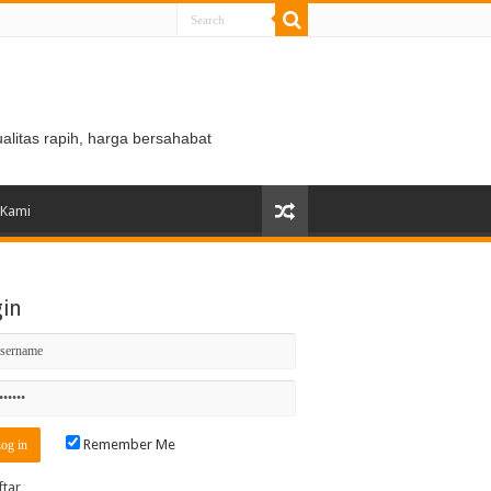
ualitas rapih, harga bersahabat
 Kami
gin
Remember Me
ftar