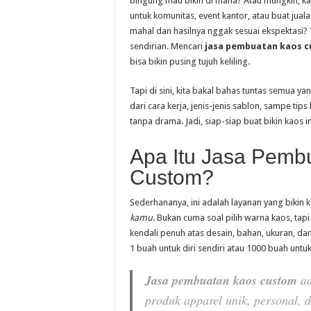
bingung mau bikin di mana? Atau mungkin, k
untuk komunitas, event kantor, atau buat juala
mahal dan hasilnya nggak sesuai ekspektasi?
sendirian. Mencari
jasa pembuatan kaos 
bisa bikin pusing tujuh keliling.
Tapi di sini, kita bakal bahas tuntas semua ya
dari cara kerja, jenis-jenis sablon, sampe tip
tanpa drama. Jadi, siap-siap buat bikin kaos 
Apa Itu Jasa Pemb
Custom?
Sederhananya, ini adalah layanan yang bikin 
kamu
. Bukan cuma soal pilih warna kaos, ta
kendali penuh atas desain, bahan, ukuran, da
1 buah untuk diri sendiri atau 1000 buah untuk
Jasa pembuatan kaos custom
ad
produk apparel unik, personal, d