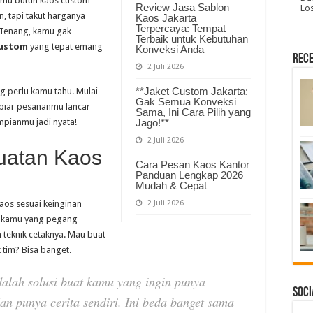
amu butuh kaos custom
Review Jasa Sablon
Lo
n, tapi takut harganya
Kaos Jakarta
Terpercaya: Tempat
 Tenang, kamu gak
Terbaik untuk Kebutuhan
custom
yang tepat emang
Konveksi Anda
Rece
2 Juli 2026
**Jaket Custom Jakarta:
ng perlu kamu tahu. Mulai
Gak Semua Konveksi
s biar pesananmu lancar
Sama, Ini Cara Pilih yang
impianmu jadi nyata!
Jago!**
2 Juli 2026
uatan Kaos
Cara Pesan Kaos Kantor
Panduan Lengkap 2026
Mudah & Cepat
kaos sesuai keinginan
2 Juli 2026
pi kamu yang pegang
n teknik cetaknya. Mau buat
 tim? Bisa banget.
alah solusi buat kamu yang ingin punya
Soci
an punya cerita sendiri. Ini beda banget sama